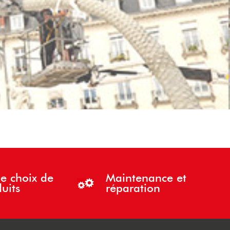
e choix de
Maintenance et
uits
réparation