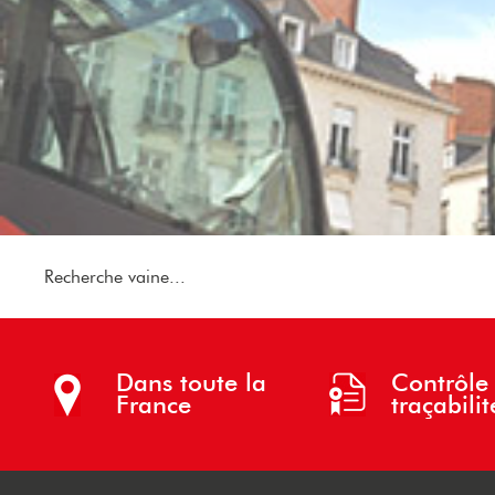
Recherche vaine...
Dans toute la
Contrôle 
France
traçabilit