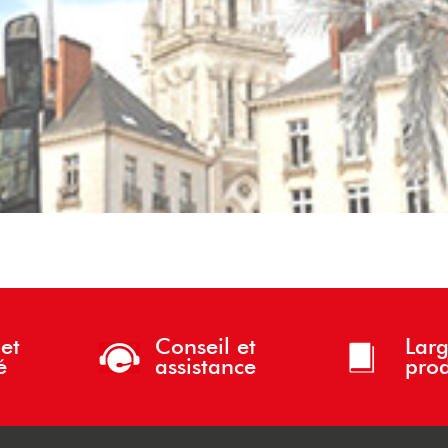
et
Conseil et
Larg
é
assistance
prod